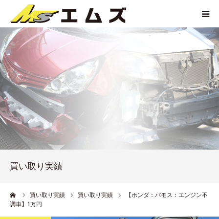
HOME
買取価格
企業紹介
サービス紹介
買い取り実績
買い取り実績
アクセス
ーム
買い取り実績
買い取り実績
【ホンダ：バモス：エンジン不
調車】1万円
お問い合わせ