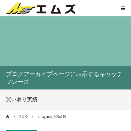
HOME
買取価格
企業紹介
ブログアーカイブページに表示するキャッチ
サービス紹介
フレーズ
買い取り実績
買い取り実績
アクセス
ーム
ブログ
agenda_300x110
お問い合わせ