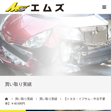
HOME
買取価格
企業紹介
サービス紹介
買い取り実績
買い取り実績
アクセス
ーム
買い取り実績
買い取り実績
【トヨタ：イプサム：中古不要
車】￥40.000円
お問い合わせ