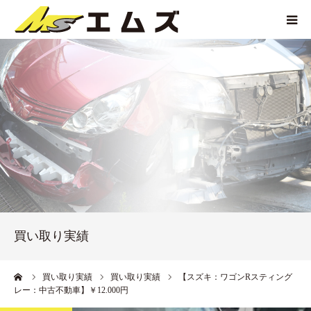
HOME
買取価格
企業紹介
サービス紹介
買い取り実績
買い取り実績
アクセス
ーム
買い取り実績
買い取り実績
【スズキ：ワゴンRスティング
レー：中古不動車】￥12.000円
お問い合わせ