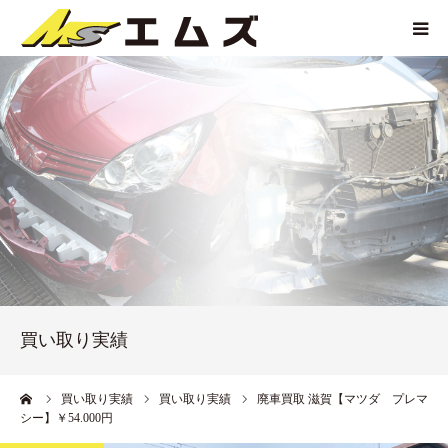
HOME
買取価格
企業紹介
サービス紹介
買い取り実績
買い取り実績
アクセス
ーム
買い取り実績
買い取り実績
廃車買取 滋賀【マツダ プレマ
シー】￥54.000円
お問い合わせ