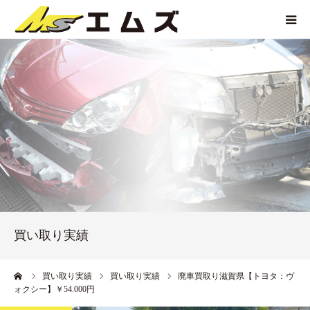
HOME
買取価格
企業紹介
サービス紹介
買い取り実績
買い取り実績
アクセス
ーム
買い取り実績
買い取り実績
廃車買取り滋賀県【トヨタ：ヴ
ォクシー】￥54.000円
お問い合わせ