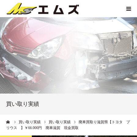
HOME
買取価格
企業紹介
サービス紹介
買い取り実績
買い取り実績
アクセス
ーム
買い取り実績
買い取り実績
廃車買取り滋賀県【トヨタ プ
リウス 】￥66.000円 廃車滋賀 現金買取
お問い合わせ