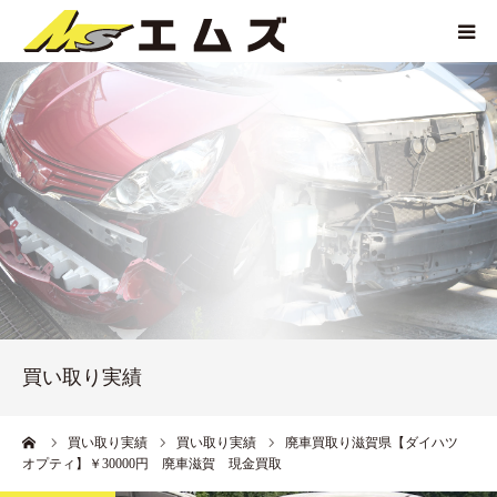
HOME
買取価格
企業紹介
サービス紹介
買い取り実績
買い取り実績
アクセス
ーム
買い取り実績
買い取り実績
廃車買取り滋賀県【ダイハツ
オプティ】￥30000円 廃車滋賀 現金買取
お問い合わせ